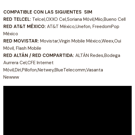
COMPATIBLE CON LAS SIGUIENTES SIM
RED TELCEL:
Telcel,OXXO Cel,Soriana Móvil,Miio,Bueno Cell
RED AT&T MÉXICO:
AT&T México,Unefon, FreedomPop
México
RED MOVISTAR:
Movistar,Virgin Mobile México,Weex,Oui
Móvil, Flash Mobile
RED ALTÁN / RED COMPARTIDA:
ALTÁN Redes,Bodega
Aurrera Cel,CFE Internet
Móvil,Diri,Pillofon,Netwey,BlueTelecomm,Vasanta
Newww