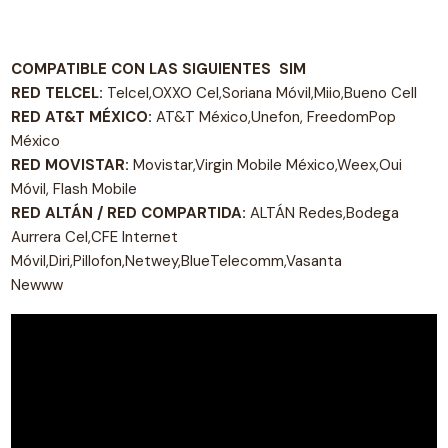
COMPATIBLE CON LAS SIGUIENTES SIM
RED TELCEL:
Telcel,OXXO Cel,Soriana Móvil,Miio,Bueno Cell
RED AT&T MÉXICO:
AT&T México,Unefon, FreedomPop
México
RED MOVISTAR:
Movistar,Virgin Mobile México,Weex,Oui
Móvil, Flash Mobile
RED ALTÁN / RED COMPARTIDA:
ALTÁN Redes,Bodega
Aurrera Cel,CFE Internet
Móvil,Diri,Pillofon,Netwey,BlueTelecomm,Vasanta
Newww